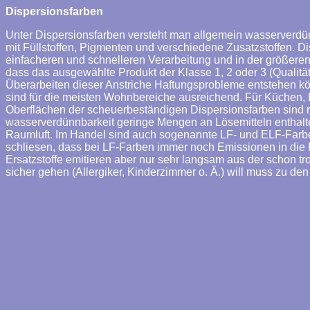
Dispersionsfarben
Unter Dispersionsfarben versteht man allgemein wasserverdü
mit Füllstoffen, Pigmenten und verschiedene Zusatzstoffen. D
einfacheren und schnelleren Verarbeitung und in der größeren
dass das ausgewählte Produkt der Klasse 1, 2 oder 3 (Qualitä
Überarbeiten dieser Anstriche Haftungsprobleme entstehen 
sind für die meisten Wohnbereiche ausreichend. Für Küchen,
Oberflächen der scheuerbeständigen Dispersionsfarben sind r
wasserverdünnbarkeit geringe Mengen an Lösemitteln enthal
Raumluft. Im Handel sind auch sogenannte LF- und ELF-Farben e
schliesen, dass bei LF-Farben immer noch Emissionen in die 
Ersatzstoffe emitieren aber nur sehr langsam aus der schon
sicher gehen (Allergiker, Kinderzimmer o. Ä.) will muss zu den