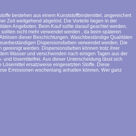
ffe bestehen aus einem Kunststoffbindemittel, angereichert
r Zeit weitgehend abgelöst. Die Vorteile liegen in der
itäten Angeboten. Beim Kauf sollte darauf geachtet werden,
5 sollten nicht mehr verwendet werden , da beim späteren
 Ablösen dieser Beschichtungen. Waschbeständige Qualitäten
heuerbeständigen Dispersionsfarben verwendet werden. Die
ereinigt werden. Dispersionsfarben können trotz ihrer
 dem Wasser und verschwinden nach einigen Tagen aus der
 und lösemittelfrei. Aus dieser Unterscheidung lässt sich
 Lösemittel ersatzweise eingesetzten Stoffe. Diese
 diese Emissionen wochenlang anhalten können. Wer ganz