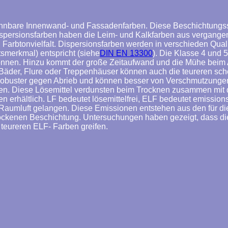
nnbare Innenwand- und Fassadenfarben. Diese Beschichtungssto
ispersionsfarben haben die Leim- und Kalkfarben aus vergangene
 Farbtonvielfalt. Dispersionsfarben werden in verschieden Qual
tsmerkmal) entspricht (siehe
DIN EN 13300
). Die Klasse 4 und 
können. Hinzu kommt der große Zeitaufwand und die Mühe beim
 Bäder, Flure oder Treppenhäuser können auch die teureren sc
obuster gegen Abrieb und können besser von Verschmutzungen g
ten. Diese Lösemittel verdunsten beim Trocknen zusammen mit
rhältlich. LF bedeutet lösemittelfrei, ELF bedeutet emissions-
Raumluft gelangen. Diese Emissionen entstehen aus den für die
 trockenen Beschichtung. Untersuchungen haben gezeigt, dass
 teureren ELF- Farben greifen.